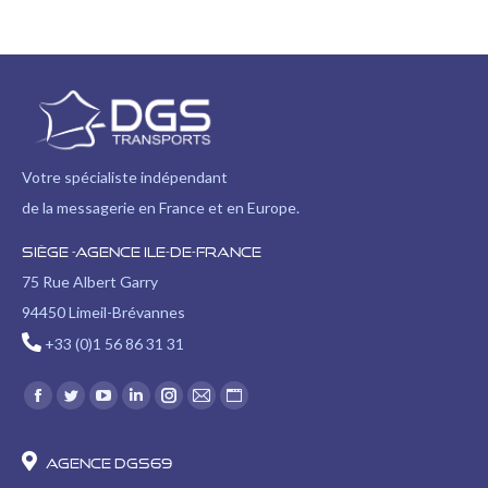
Votre spécialiste indépendant
de la messagerie en France et en Europe.
Siège -Agence Ile-de-France
75 Rue Albert Garry
94450 Limeil-Brévannes
+33 (0)1 56 86 31 31
Trouvez nous sur :
Facebook
Twitter
YouTube
LinkedIn
Instagram
E-
Site
page
page
page
page
page
mail
Web
opens
opens
opens
opens
opens
page
page
Agence DGS69