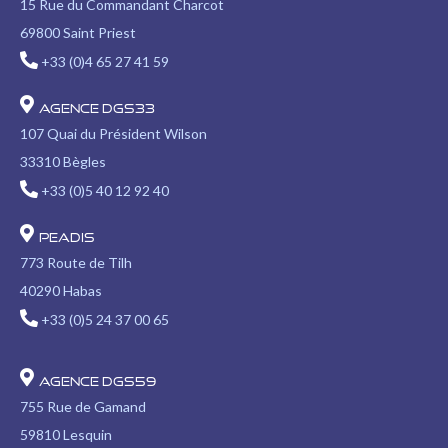
in
in
in
in
in
opens
opens
15 Rue du Commandant Charcot
new
new
new
new
new
in
in
69800 Saint Priest
window
window
window
window
window
new
new
+33 (0)4 65 27 41 59
window
window
Agence DGS33
107 Quai du Président Wilson
33310 Bègles
+33 (0)5 40 12 92 40
PEADIS
773 Route de Tilh
40290 Habas
+33 (0)5 24 37 00 65
Agence DGS59
755 Rue de Gamand
59810 Lesquin