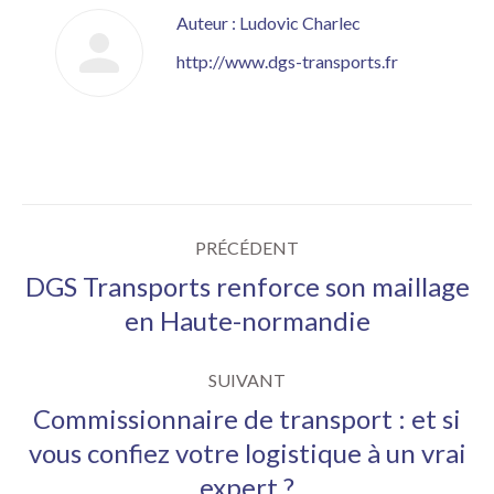
Auteur :
Ludovic Charlec
http://www.dgs-transports.fr
Navigation
PRÉCÉDENT
article
DGS Transports renforce son maillage
Article
en Haute-normandie
précédent
:
SUIVANT
Commissionnaire de transport : et si
vous confiez votre logistique à un vrai
Article
expert ?
suivant