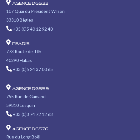
Agence DGS33
107 Quai du Président Wilson
33310 Bègles
+33 (0)5 40 12 92 40
PEADIS
773 Route de Tilh
40290 Habas
+33 (0)5 24 37 00 65
Agence DGS59
755 Rue de Gamand
59810 Lesquin
+33 (0)3 74 72 12 63
Agence DGS76
Rue du Long Boël