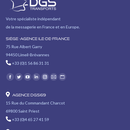
Votre spécialiste indépendant
de la messagerie en France et en Europe.
Siège -Agence Ile-de-France
75 Rue Albert Garry
94450 Limeil-Brévannes
+33 (0)1 56 86 31 31
Trouvez nous sur :
Facebook
Twitter
YouTube
LinkedIn
Instagram
E-
Site
page
page
page
page
page
mail
Web
opens
opens
opens
opens
opens
page
page
Agence DGS69
in
in
in
in
in
opens
opens
15 Rue du Commandant Charcot
new
new
new
new
new
in
in
69800 Saint Priest
window
window
window
window
window
new
new
+33 (0)4 65 27 41 59
window
window