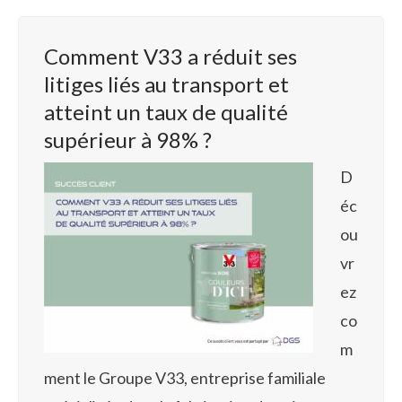
Comment V33 a réduit ses
litiges liés au transport et
atteint un taux de qualité
supérieur à 98% ?
D
éc
ou
vr
ez
co
m
ment le Groupe V33, entreprise familiale