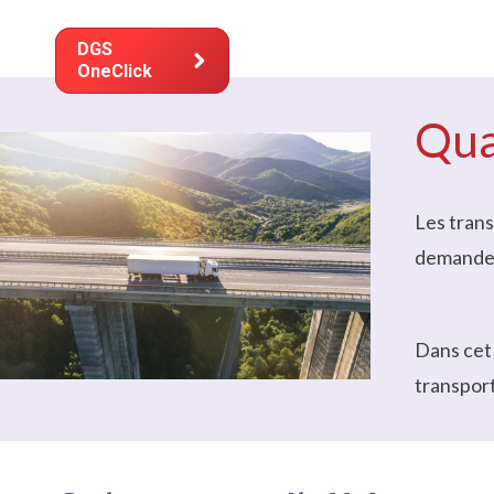
Solutio
DGS
OneClick
Qua
Les trans
demandez 
Dans cet 
transport