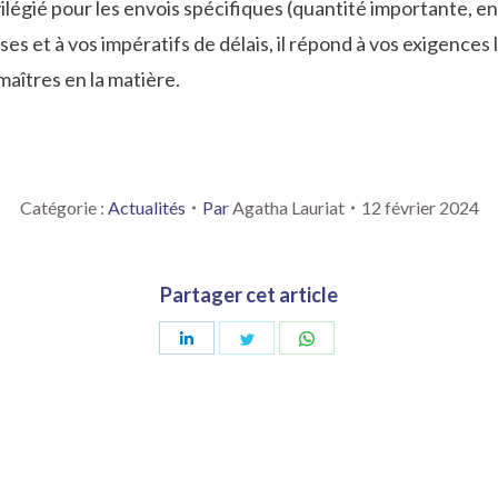
légié pour les envois spécifiques (quantité importante, en
s et à vos impératifs de délais, il répond à vos exigences 
aîtres en la matière.
Catégorie :
Actualités
Par
Agatha Lauriat
12 février 2024
Partager cet article
Partager
Partager
Partager
sur
sur
sur
LinkedIn
Twitter
WhatsApp