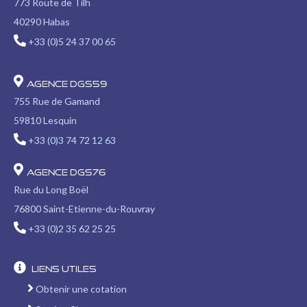
773 Route de Tilh
40290 Habas
+33 (0)5 24 37 00 65
Agence DGS59
755 Rue de Gamand
59810 Lesquin
+33 (0)3 74 72 12 63
Agence DGS76
Rue du Long Boël
76800 Saint-Etienne-du-Rouvray
+33 (0)2 35 62 25 25
Liens utiles
Obtenir une cotation