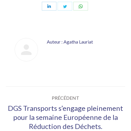
Partager
Partager
Partager
sur
sur
sur
LinkedIn
Twitter
WhatsApp
Auteur :
Agatha Lauriat
Navigation
PRÉCÉDENT
article
DGS Transports s’engage pleinement
pour la semaine Européenne de la
Article
Réduction des Déchets.
précédent