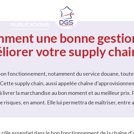
ns
Secteurs
À propos
Ca
Publications
ment une bonne gestion 
liorer votre supply chai
bon fonctionnement, notamment du service douane, toute e
 Cette supply chain, aussi appelée chaîne d’approvisionne
à livrer la marchandise au bon moment et au meilleur prix. P
 risques, en amont. Elle lui permettra de maîtriser, entre aut
 rôle essentiel dans le bon fonctionnement de la
chaîne d’