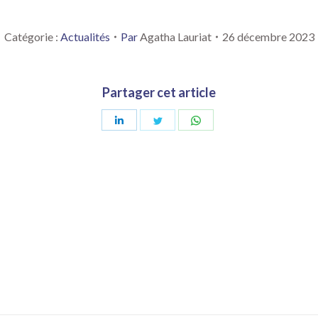
Catégorie :
Actualités
Par
Agatha Lauriat
26 décembre 2023
Partager cet article
Partager
Partager
Partager
sur
sur
sur
LinkedIn
Twitter
WhatsApp