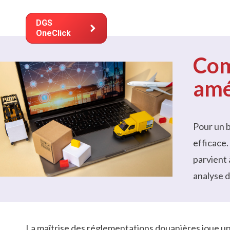
Solutio
DGS
OneClick
Com
amé
Pour un 
efficace.
parvient 
analyse de
La maîtrise des réglementations douanières joue un