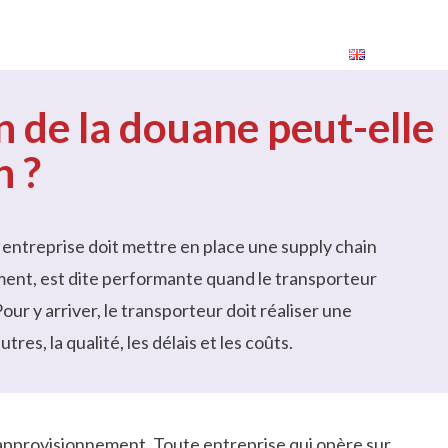
rrières
Contact
Expédier
de la douane peut-elle
n ?
ntreprise doit mettre en place une supply chain
ment, est dite performante quand le transporteur
our y arriver, le transporteur doit réaliser une
res, la qualité, les délais et les coûts.
approvisionnement. Toute entreprise qui opère sur