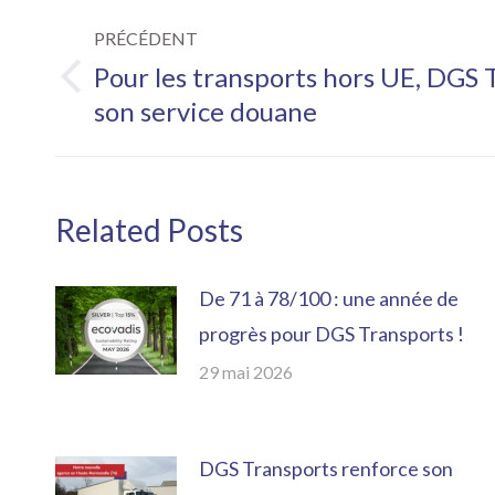
Navigation
PRÉCÉDENT
article
Pour les transports hors UE, DGS 
Article
son service douane
précédent
:
Related Posts
De 71 à 78/100 : une année de
progrès pour DGS Transports !
29 mai 2026
DGS Transports renforce son