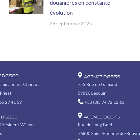
douanières en constante
évolution
26 septembre 2025
e DGS69
Agence DGS59
Commandant Charcot
755 Rue de Gamand
Priest
59810 Lesquin
65 27 41 59
+33 (0)3 74 72 12 63
 DGS33
Agence DGS76
 Président Wilson
Rue du Long Boël
s
76800 Saint-Etienne-du-Rouvr