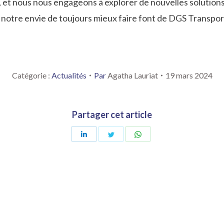
 et nous nous engageons à explorer de nouvelles solutions
et notre envie de toujours mieux faire font de DGS Transpor
Catégorie :
Actualités
Par
Agatha Lauriat
19 mars 2024
Partager cet article
Partager
Partager
Partager
sur
sur
sur
LinkedIn
Twitter
WhatsApp