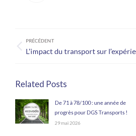
Navigation
PRÉCÉDENT
article
L’impact du transport sur l’expéri
Article
précédent
:
Related Posts
De 71 à 78/100 : une année de
progrès pour DGS Transports !
29 mai 2026