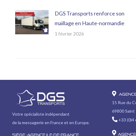
DGS Transports renforce son
maillage en Haute-normandie
1 février 2026
Agenc
15 Rue du 
69800 Saint 
Votre spécialiste indépendant
+33 (0)4 
de la messagerie en France et en Europe.
Agence
Siège -Agence Ile-de-France