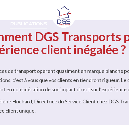
ns
Secteurs
À propos
Ca
Publications
ment DGS Transports par
érience client inégalée ?
ices de transport opèrent quasiment en marque blanche po
ions, c’est à vous que vos clients en tiendront rigueur.
Le 
 en considération de son impact direct sur l’expérience c
ène Hochard, Directrice du Service Client chez DGS Transp
e client unique.