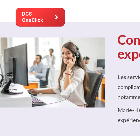
Solutio
DGS
OneClick
Com
exp
Les serv
complicat
notamment
Marie-Hél
expérienc