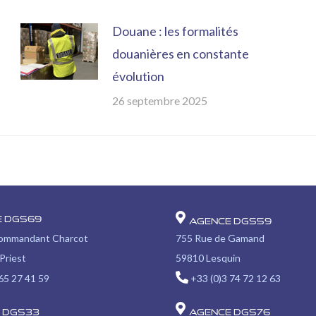
Douane : les formalités
douanières en constante
évolution
26 septembre 2025
e DGS69
Agence DGS59
Commandant Charcot
755 Rue de Gamand
Priest
59810 Lesquin
65 27 41 59
+33 (0)3 74 72 12 63
 DGS33
Agence DGS76