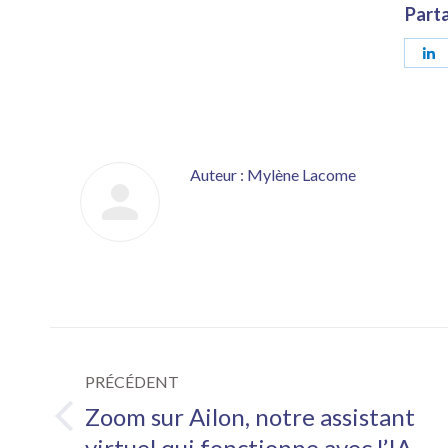
Parta
P
s
L
Auteur :
Mylène Lacome
Navigation
PRÉCÉDENT
article
Zoom sur Ailon, notre assistant
Article
virtuel qui fonctionne avec l’IA