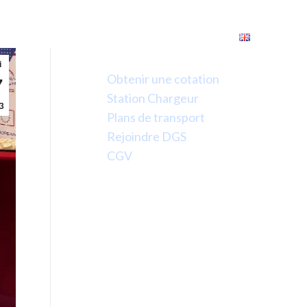
rrières
Contact
Expédier
Liens utiles
i
Obtenir une cotation
7
Station Chargeur
3
Plans de transport
Rejoindre DGS
CGV