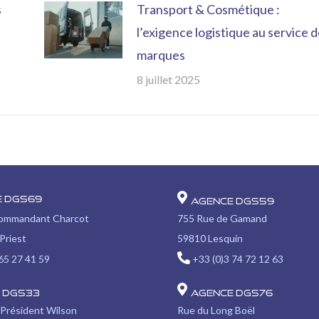
s
Transport & Cosmétique :
l’exigence logistique au service 
marques
8 juillet 2025
e DGS69
Agence DGS59
Commandant Charcot
755 Rue de Gamand
Priest
59810 Lesquin
65 27 41 59
+33 (0)3 74 72 12 63
 DGS33
Agence DGS76
 Président Wilson
Rue du Long Boël