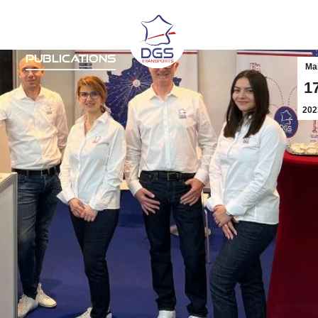
ns
Secteurs
À propos
Ca
Publications
Ma
1
202