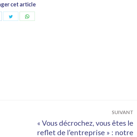
ger cet article
artager
Partager
Partager
ur
sur
sur
inkedIn
Twitter
WhatsApp
SUIVANT
« Vous décrochez, vous êtes le
reflet de l’entreprise » : notre
Article