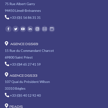
75 Rue Albert Garry
94450 Limeil-Brévannes
+33 (0)1 56 86 31 31
Trouvez nous sur :
Facebook
Twitter
YouTube
LinkedIn
Instagram
E-
Site
page
page
page
page
page
mail
Web
opens
opens
opens
opens
opens
page
page
Agence DGS69
in
in
in
in
in
opens
opens
15 Rue du Commandant Charcot
new
new
new
new
new
in
in
69800 Saint Priest
window
window
window
window
window
new
new
+33 (0)4 65 27 41 59
window
window
Agence DGS33
107 Quai du Président Wilson
33310 Bègles
+33 (0)5 40 12 92 40
PEADIS