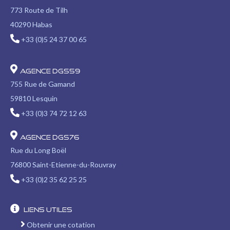
773 Route de Tilh
40290 Habas
+33 (0)5 24 37 00 65
Agence DGS59
755 Rue de Gamand
59810 Lesquin
+33 (0)3 74 72 12 63
Agence DGS76
Rue du Long Boël
76800 Saint-Etienne-du-Rouvray
+33 (0)2 35 62 25 25
Liens utiles
Obtenir une cotation