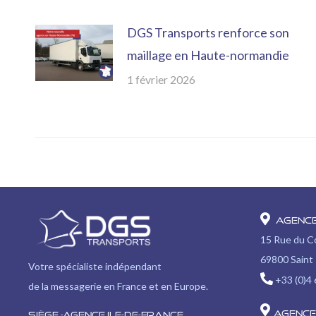
DGS Transports renforce son
maillage en Haute-normandie
1 février 2026
Agenc
15 Rue du 
69800 Saint 
Votre spécialiste indépendant
+33 (0)4 
de la messagerie en France et en Europe.
Agence
Siège -Agence Ile-de-France