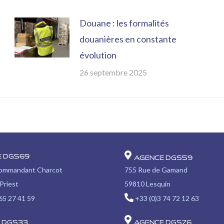
Douane : les formalités
douanières en constante
évolution
26 septembre 2025
e DGS69
Agence DGS59
Commandant Charcot
755 Rue de Gamand
Priest
59810 Lesquin
65 27 41 59
+33 (0)3 74 72 12 63
 DGS33
Agence DGS76