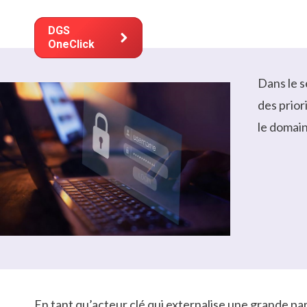
Solutio
DGS
OneClick
Dans le s
des prior
le domain
En tant qu’acteur clé qui externalise une grande pa