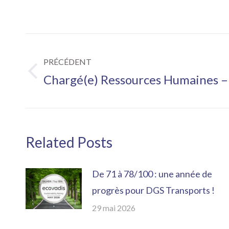
Navigation
PRÉCÉDENT
article
Chargé(e) Ressources Humaines –
Article
précédent
:
Related Posts
De 71 à 78/100 : une année de
progrès pour DGS Transports !
29 mai 2026