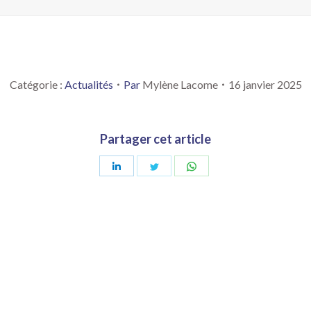
Catégorie :
Actualités
Par
Mylène Lacome
16 janvier 2025
Partager cet article
Partager
Partager
Partager
sur
sur
sur
LinkedIn
Twitter
WhatsApp