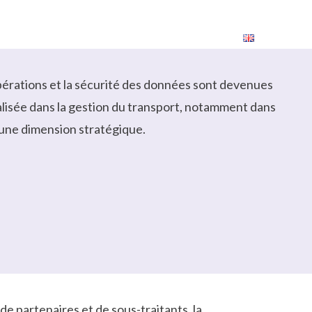
rrières
Contact
Expédier
pérations et la sécurité des données sont devenues
alisée dans la gestion du transport, notamment dans
 une dimension stratégique.
e partenaires et de sous-traitants, la