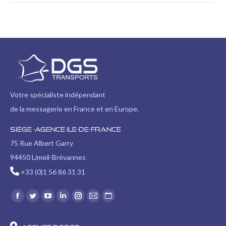
Votre spécialiste indépendant
de la messagerie en France et en Europe.
Siège -Agence Ile-de-France
75 Rue Albert Garry
94450 Limeil-Brévannes
+33 (0)1 56 86 31 31
Trouvez nous sur :
Facebook
Twitter
YouTube
LinkedIn
Instagram
E-
Site
page
page
page
page
page
mail
Web