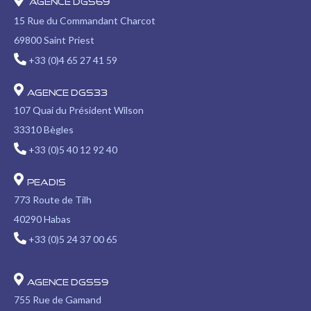
opens
opens
opens
opens
opens
page
page
Agence DGS69
in
in
in
in
in
opens
opens
15 Rue du Commandant Charcot
new
new
new
new
new
in
in
69800 Saint Priest
window
window
window
window
window
new
new
+33 (0)4 65 27 41 59
window
window
Agence DGS33
107 Quai du Président Wilson
33310 Bègles
+33 (0)5 40 12 92 40
PEADIS
773 Route de Tilh
40290 Habas
+33 (0)5 24 37 00 65
Agence DGS59
755 Rue de Gamand